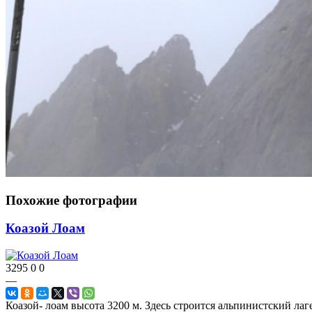
Похожие фотографии
Коазой Лоам
3295
0
0
—
Коазой- лоам высота 3200 м. Здесь строится альпинистский лаг