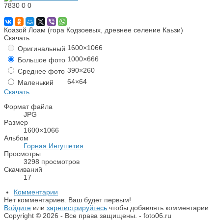
7830
0
0
—
Коазой Лоам (гора Кодзоевых, древнее селение Каьзи)
Скачать
1600×1066
Оригинальный
1000×666
Большое фото
390×260
Среднее фото
64×64
Маленький
Скачать
Формат файла
JPG
Размер
1600×1066
Альбом
Горная Ингушетия
Просмотры
3298 просмотров
Скачиваний
17
Комментарии
Нет комментариев. Ваш будет первым!
Войдите
или
зарегистрируйтесь
чтобы добавлять комментарии
Copyright © 2026 - Все права защищены. - foto06.ru