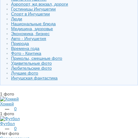
Аэропорт, жд вокзал, дороги
Гостиницы Ингушетии
Спорт в Ингушетии
Люди
Национальные блюда
Медицина, здоровье
Экономика, бизнес
Авто - Ингушетия
Природа
Времена года
Фото - Критика
Приколы, смешные фото
Удивительные фото
Любительские фото
Лучшие фото
Ингушская фантастика
1 фото
Хоккей
—
0
1 фото
Футбол
—
0
Нет фото