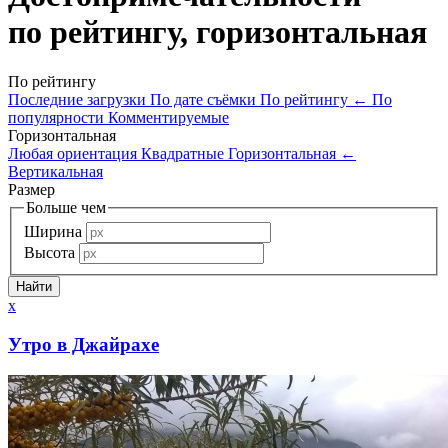
по рейтингу, горизонтальная
По рейтингу
Последние загрузки
По дате съёмки
По рейтингу
←
По
популярности
Комментируемые
Горизонтальная
Любая ориентация
Квадратные
Горизонтальная
←
Вертикальная
Размер
Больше чем
Ширина
Высота
x
Утро в Джайрахе