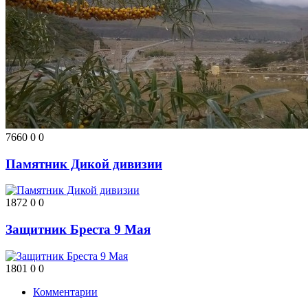
7660
0
0
Памятник Дикой дивизии
1872
0
0
Защитник Бреста 9 Мая
1801
0
0
Комментарии