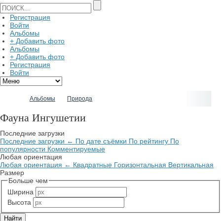
Регистрация
Войти
Альбомы
+ Добавить фото
Альбомы
+ Добавить фото
Регистрация
Войти
Альбомы
Природа
Фауна Ингушетии
Последние загрузки
Последние загрузки
←
По дате съёмки
По рейтингу
По
популярности
Комментируемые
Любая ориентация
Любая ориентация
←
Квадратные
Горизонтальная
Вертикальная
Размер
Больше чем
Ширина
Высота