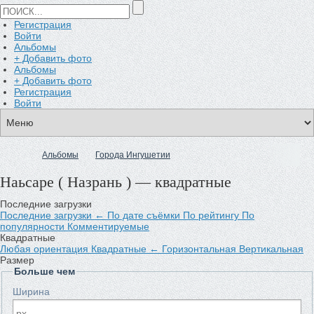
Регистрация
Войти
Альбомы
+ Добавить фото
Альбомы
+ Добавить фото
Регистрация
Войти
Альбомы
Города Ингушетии
Наьсаре ( Назрань ) — квадратные
Последние загрузки
Последние загрузки
←
По дате съёмки
По рейтингу
По
популярности
Комментируемые
Квадратные
Любая ориентация
Квадратные
←
Горизонтальная
Вертикальная
Размер
Больше чем
Ширина