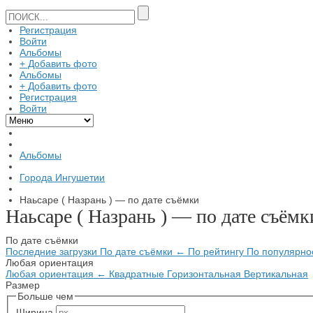
Регистрация
Войти
Альбомы
+ Добавить фото
Альбомы
+ Добавить фото
Регистрация
Войти
Альбомы
Города Ингушетии
Наьсаре ( Назрань ) — по дате съёмки
Наьсаре ( Назрань ) — по дате съёмк
По дате съёмки
Последние загрузки
По дате съёмки
←
По рейтингу
По популярно
Любая ориентация
Любая ориентация
←
Квадратные
Горизонтальная
Вертикальная
Размер
Больше чем
Ширина