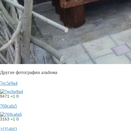
Другие фотографии альбома
7ec5e9a4
9471
+1
0
769cafa5
3163
+1
0
1f354fd3