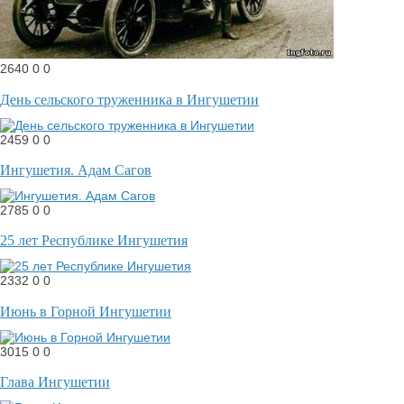
2640
0
0
День сельского труженника в Ингушетии
2459
0
0
Ингушетия. Адам Сагов
2785
0
0
25 лет Республике Ингушетия
2332
0
0
Июнь в Горной Ингушетии
3015
0
0
Глава Ингушетии