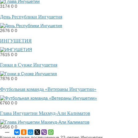
3174
0
0
День Республики Ингушетия
2676
0
0
ИНГУШЕТИЯ
7615
0
0
Гонки в Сунже Ингушетия
7876
0
0
Футбольная команда «Ветераны Ингушетии»
6760
0
0
Глава Ингушетии Махмуд-Али Калиматов
5456
0
0
—
Конные скачки посвященные 22-летию Ингушетии