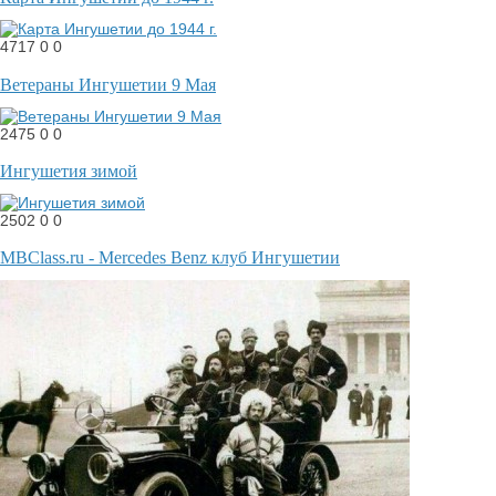
4717
0
0
Ветераны Ингушетии 9 Мая
2475
0
0
Ингушетия зимой
2502
0
0
MBClass.ru - Mercedes Benz клуб Ингушетии