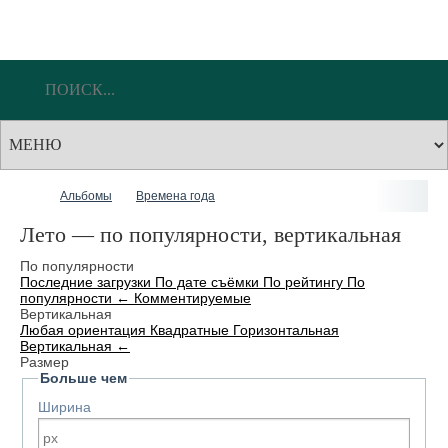
Альбомы
Времена года
Лето — по популярности, вертикальная
По популярности
Последние загрузки
По дате съёмки
По рейтингу
По
популярности
←
Комментируемые
Вертикальная
Любая ориентация
Квадратные
Горизонтальная
Вертикальная
←
Размер
Больше чем
Ширина