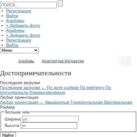
Регистрация
Войти
Альбомы
+ Добавить фото
Альбомы
+ Добавить фото
Регистрация
Войти
Альбомы
Архитектура Ингушетии
Достопримечательности
Последние загрузки
Последние загрузки
←
По дате съёмки
По рейтингу
По
популярности
Комментируемые
Любая ориентация
Любая ориентация
←
Квадратные
Горизонтальная
Вертикальная
Размер
Больше чем
Ширина
Высота