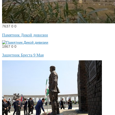
7637
0
0
Памятник Дикой дивизии
1867
0
0
Защитник Бреста 9 Мая