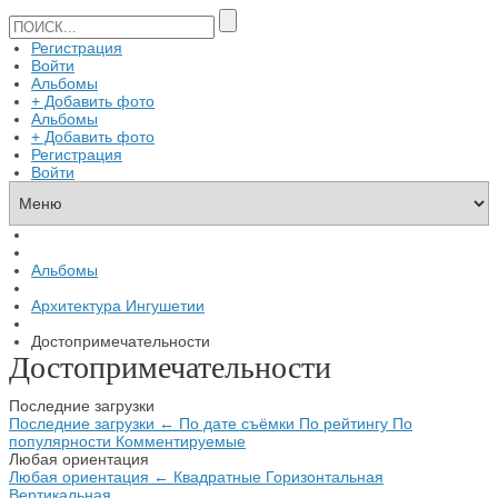
Регистрация
Войти
Альбомы
+ Добавить фото
Альбомы
+ Добавить фото
Регистрация
Войти
Альбомы
Архитектура Ингушетии
Достопримечательности
Достопримечательности
Последние загрузки
Последние загрузки
←
По дате съёмки
По рейтингу
По
популярности
Комментируемые
Любая ориентация
Любая ориентация
←
Квадратные
Горизонтальная
Вертикальная