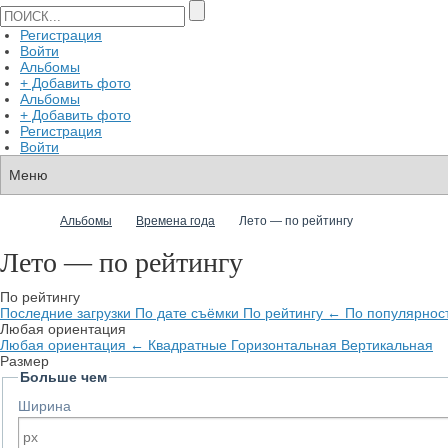
Регистрация
Войти
Альбомы
+ Добавить фото
Альбомы
+ Добавить фото
Регистрация
Войти
Альбомы
Времена года
Лето — по рейтингу
Лето — по рейтингу
По рейтингу
Последние загрузки
По дате съёмки
По рейтингу
←
По популярнос
Любая ориентация
Любая ориентация
←
Квадратные
Горизонтальная
Вертикальная
Размер
Больше чем
Ширина